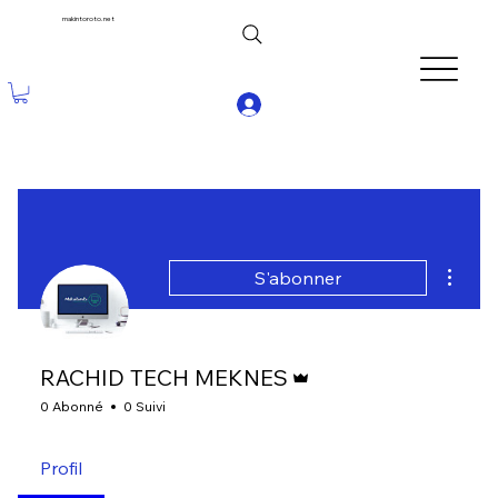
makintoroto.net
Plus d'
S'abonner
Administrateur
RACHID TECH MEKNES
0 Abonné
0 Suivi
Profil