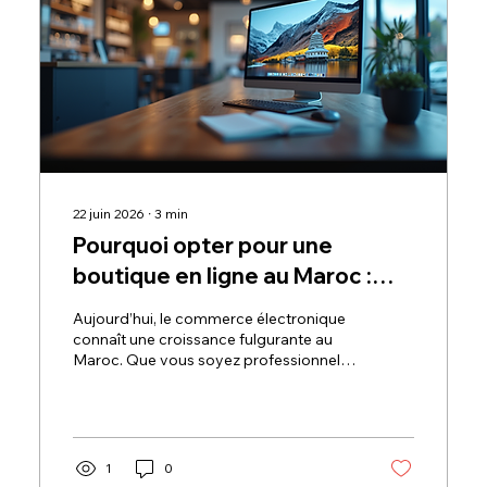
22 juin 2026
∙
3
min
Pourquoi opter pour une
boutique en ligne au Maroc :
focus sur les boutiques
Aujourd’hui, le commerce électronique
produits numériques Maroc
connaît une croissance fulgurante au
Maroc. Que vous soyez professionnel,
étudiant ou passionné de technologie,
vous avez sûrement remarqué cette
tendance. Les boutiques produits
numériques Maroc se multiplient et
offrent des opportunités inédites.
1
0
Pourquoi choisir une boutique en ligne