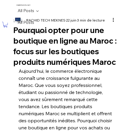
makintoroto.net
All Posts
RACHID TECH MEKNES
22 juin
3 min de lecture
All Posts
Pourquoi opter pour une
films asiatiques
boutique en ligne au Maroc :
focus sur les boutiques
produits numériques Maroc
Aujourd’hui, le commerce électronique 
connaît une croissance fulgurante au 
Maroc. Que vous soyez professionnel, 
étudiant ou passionné de technologie, 
vous avez sûrement remarqué cette 
tendance. Les boutiques produits 
numériques Maroc se multiplient et offrent 
des opportunités inédites. Pourquoi choisir 
une boutique en ligne pour vos achats ou 