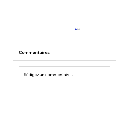
Commentaires
Rédigez un commentaire...
Accédez à Canva Étudiants à Prix
Réduit