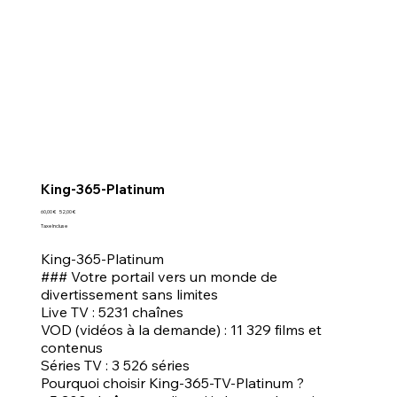
King-365-Platinum
Prix
Prix
60,00 €
52,00 €
d’origine
promotionnel
Taxe Incluse
King-365-Platinum
### Votre portail vers un monde de
divertissement sans limites
Live TV : 5231 chaînes
VOD (vidéos à la demande) : 11 329 films et
contenus
Séries TV : 3 526 séries
Pourquoi choisir King-365-TV-Platinum ?