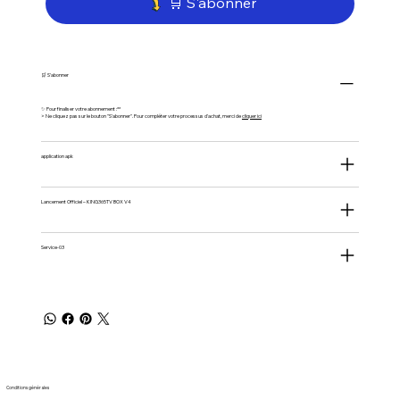
🛒 S'abonner
🛒 S'abonner
✨ Pour finaliser votre abonnement :**
> Ne cliquez pas sur le bouton "S'abonner". Pour compléter votre processus d'achat, merci de
cliquer ici
application apk
Lancement Officiel – KING365TV BOX V4
Service-03
Conditions générales