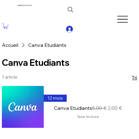
makintoroto.net
Accueil
Canva Etudiants
Canva Etudiants
1 article
Tri
12 mois
Prix original
Prix promoti
Canva Etudiants
5,00 €
2,00 €
Taxe Incluse